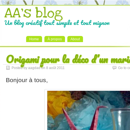
AA's blog
Un blog créatif tout simple et tout mignon
Home
À propos
About
Origami pour la déco d’un mari
Posted by aagdad on 8 août 2011
Go to 
Bonjour à tous,