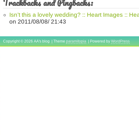
Trackbacks and Pingbacks:
Isn’t this a lovely wedding? :: Heart Images :: He
on 2011/08/08/ 21:43
Copyright © 2026 AA's blog | Theme
paramitopia
| Powered by
WordPress