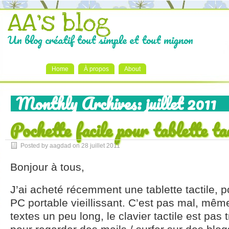
AA's blog
Un blog créatif tout simple et tout mignon
Home
À propos
About
Monthly Archives:
juillet 2011
Pochette facile pour tablette ta
Posted by aagdad on
28 juillet 2011
Bonjour à tous,
J’ai acheté récemment une tablette tactile,
PC portable vieillissant. C’est pas mal, mêm
textes un peu long, le clavier tactile est pas 