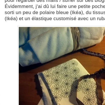
pour regarder des mails / surfer sur des blogs,
Évidemment, j’ai dû lui faire une petite poch
sorti un peu de polaire bleue (Ikéa), du tissus
(Ikéa) et un élastique customisé avec un rub