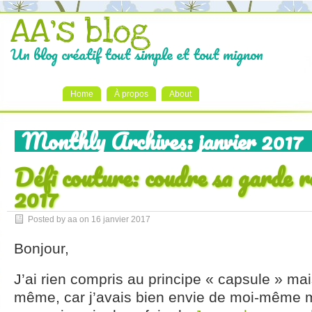
AA's blog
Un blog créatif tout simple et tout mignon
Home
À propos
About
Monthly Archives:
janvier 2017
Défi couture: coudre sa garde r
2017
Posted by aa on
16 janvier 2017
Bonjour,
J’ai rien compris au principe « capsule » ma
même, car j’avais bien envie de moi-même m