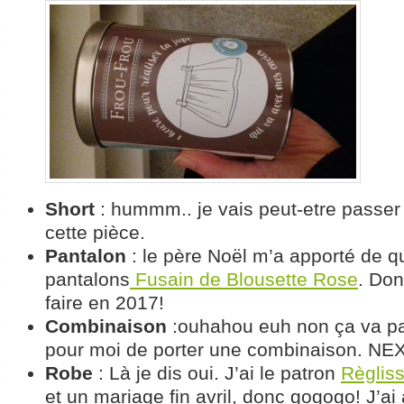
Short
: hummm.. je vais peut-etre passe
cette pièce.
Pantalon
: le père Noël m’a apporté de q
pantalons
Fusain de Blousette Rose
. Don
faire en 2017!
Combinaison
:ouhahou euh non ça va pa
pour moi de porter une combinaison. NE
Robe
: Là je dis oui. J’ai le patron
Règlis
et un mariage fin avril, donc gogogo! J’ai 